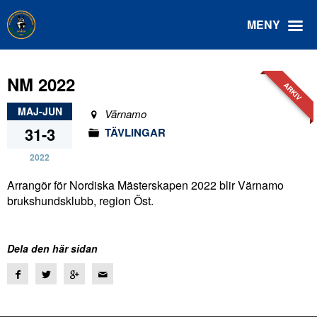
MENY
NM 2022
ARKIV
MAJ-JUN
Värnamo
31-3
TÄVLINGAR
2022
Arrangör för Nordiska Mästerskapen 2022 blir Värnamo
brukshundsklubb, region Öst.
Dela den här sidan